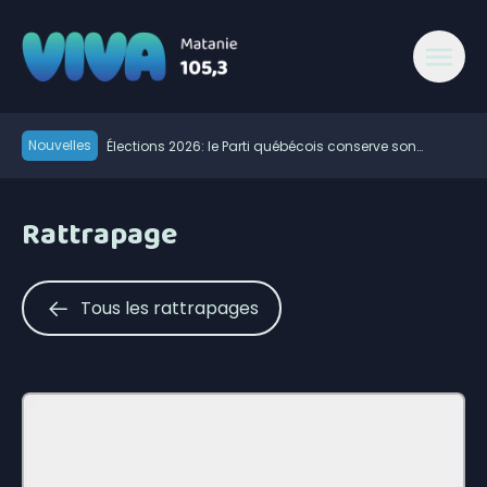
Nouvelles
Élections 2026: le Parti québécois conserve son
avance dans les intentions de vote
Rogers étend son réseau sans-fil 5G à Matane-sur-
Mer
Les Impressions Verreault mènent le début des séries
Rattrapage
de la division masculine de la Ligue de balle de L’Est
Les travaux d’asphaltage reprendront à Saint-Ulric
Modification de l’horaire du Pro-Am du East Coast Pro
Tour ce 7 août
Début de la 38e campagne de porte-à-porte de
Tous les rattrapages
l’Association du cancer de l’Est du Québec
Rouler entre Saint-Jean-sur-Richelieu et Sayabec
pour la lutte contre le cancer
Retour des vacances de la construction: rappel de la
vigilance sur les chantiers
Les expropriés du Parc Forillon réclament leurs biens
900 foyers sont sans électricité à Matane