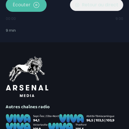
Écouter
Retour au direct
00:00
9:00
9
min
Autres chaînes radio