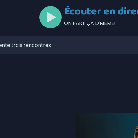
Écouter en dire
ON PART ÇA D'MÊME!
ente trois rencontres
lors de l’Opération nationale concertée en sécurité
t de la Ligue de balle de l’Est
zaines de feux de forêt en juillet au Québec
our la Société portuaire du Bas-Saint-Laurent et de la
mises en candidatures du Gala de l’Excellence
ébécois conserve son avance dans les intentions de vote
ns-fil 5G à Matane-sur-Mer