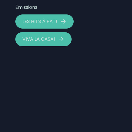
5 août 2026
|
Les Impressions Verreault mè
Émissions
Ligue de balle de L’Est
5 août 2026
|
Les travaux d’asphaltage re
LES HITS À PAT!
VIVA LA CASA!