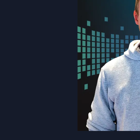
nent le début des séries de la division masculine de la
prendront à Saint-Ulric