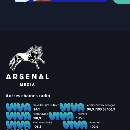
5 août 2026
|
Rogers étend son réseau sa
5 août 2026
|
Les Impressions Verreault mè
Ligue de balle de L’Est
Autres chaînes radio