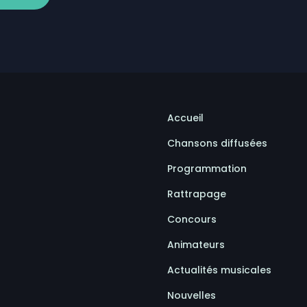
ns-fil 5G à Matane-sur-Mer
nent le début des séries de la division masculine de la
Accueil
Chansons diffusées
Programmation
Rattrapage
Concours
Animateurs
Actualités musicales
Nouvelles