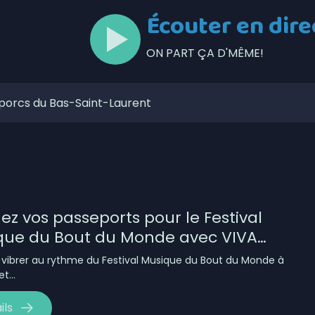
Écouter en dire
ON PART ÇA D'MÊME!
 porcs du Bas-Saint-Laurent
ente trois rencontres
lors de l’Opération nationale concertée en sécurité
t de la Ligue de balle de l’Est
z vos passeports pour le Festival
zaines de feux de forêt en juillet au Québec
que du Bout du Monde avec VIVA
our la Société portuaire du Bas-Saint-Laurent et de la
ne !
 vibrer au rythme du Festival Musique du Bout du Monde à
mises en candidatures du Gala de l’Excellence
et…
ébécois conserve son avance dans les intentions de vote
ils