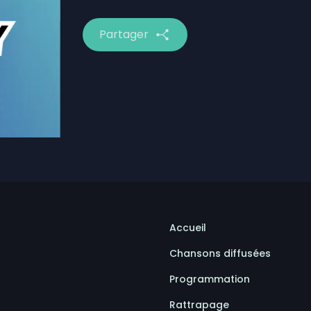
nent le début des séries de la division masculine de la
prendront à Saint-Ulric
Partager
Accueil
Chansons diffusées
Programmation
Rattrapage