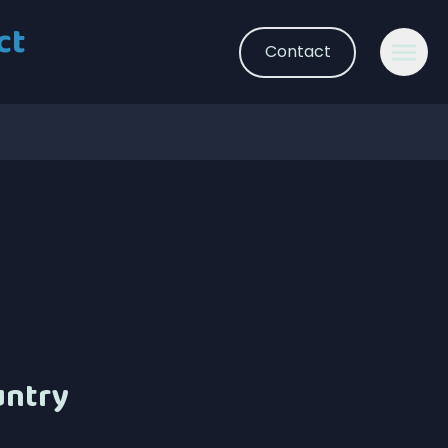
ct
Contact
untry