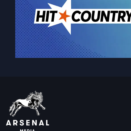
5 août 2026
|
Les Impressions Verreault mè
Ligue de balle de L’Est
5 août 2026
|
Les travaux d’asphaltage re