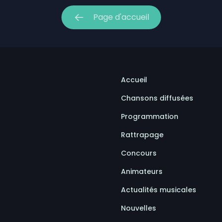
our la Société portuaire du Bas-Saint-Laurent et de la
Page d'accueil
mises en candidatures du Gala de l’Excellence
Accueil
Chansons diffusées
Programmation
Rattrapage
Concours
Animateurs
Actualités musicales
Nouvelles