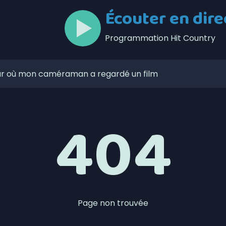
Écouter en dire
Programmation Hit Country
jour où mon caméraman a regardé un film
s le Bas-Saint-Laurent
404
 le marché public soit ouvert plus souvent
 porcs du Bas-Saint-Laurent
ente trois rencontres
lors de l’Opération nationale concertée en sécurité
t de la Ligue de balle de l’Est
Page non trouvée
zaines de feux de forêt en juillet au Québec