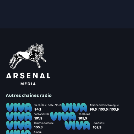
6 août 2026
|
Une croissance de revenus p
Gaspésie
6 août 2026
|
Prolongement du dépôt des 
Autres chaînes radio