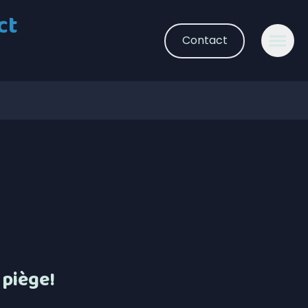
ct
Contact
 piège!