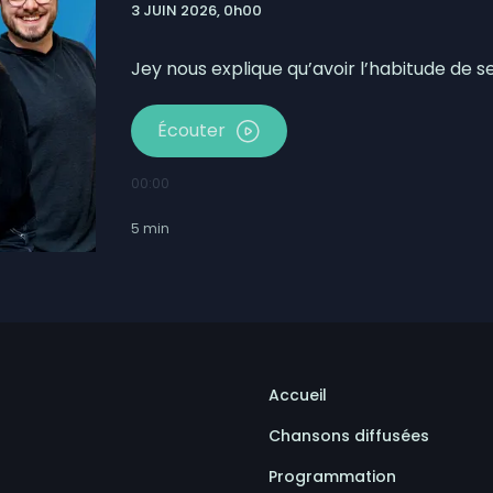
3 JUIN 2026, 0h00
our la Société portuaire du Bas-Saint-Laurent et de la
mises en candidatures du Gala de l’Excellence
Jey nous explique qu’avoir l’habitude de 
Écouter
00:00
5
min
Accueil
Chansons diffusées
Programmation