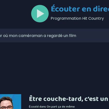
Écouter en dire
Programmation Hit Country
jour où mon caméraman a regardé un film
s le Bas-Saint-Laurent
 le marché public soit ouvert plus souvent
 porcs du Bas-Saint-Laurent
ente trois rencontres
lors de l’Opération nationale concertée en sécurité
t de la Ligue de balle de l’Est
Être couche-tard, c’est un
zaines de feux de forêt en juillet au Québec
Écouté dans
On part ça de même