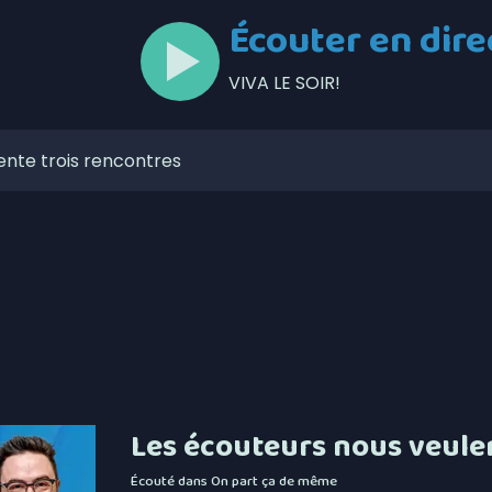
Écouter en dire
VIVA LE SOIR!
ente trois rencontres
lors de l’Opération nationale concertée en sécurité
t de la Ligue de balle de l’Est
zaines de feux de forêt en juillet au Québec
our la Société portuaire du Bas-Saint-Laurent et de la
mises en candidatures du Gala de l’Excellence
ébécois conserve son avance dans les intentions de vote
Les écouteurs nous veule
ns-fil 5G à Matane-sur-Mer
Écouté dans
On part ça de même