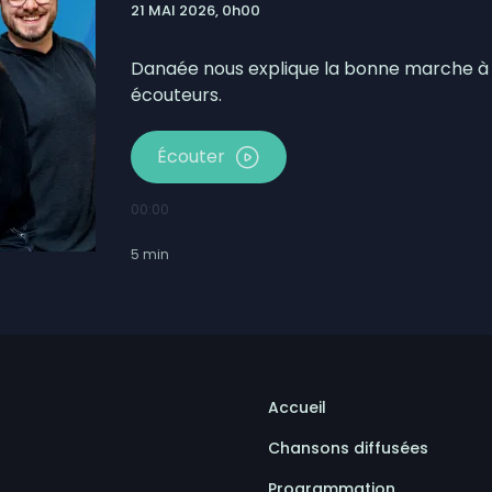
21 MAI 2026, 0h00
nent le début des séries de la division masculine de la
prendront à Saint-Ulric
Danaée nous explique la bonne marche à su
écouteurs.
Écouter
00:00
5
min
Accueil
Chansons diffusées
Programmation