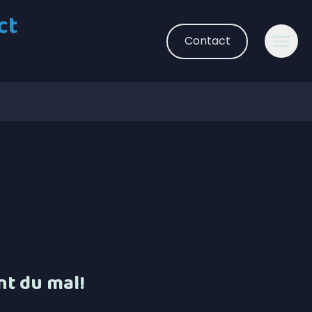
ct
Contact
nt du mal!