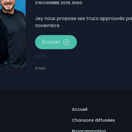
3 NOVEMBRE 2025, 0h00
mises en candidatures du Gala de l’Excellence
ébécois conserve son avance dans les intentions de vote
Jey nous propose ses trucs approuvés par 
novembre
Écouter
00:00
4
min
Accueil
Chansons diffusées
Programmation