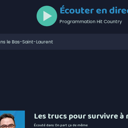
Écouter en dire
Programmation Hit Country
s le Bas-Saint-Laurent
 le marché public soit ouvert plus souvent
 porcs du Bas-Saint-Laurent
ente trois rencontres
lors de l’Opération nationale concertée en sécurité
t de la Ligue de balle de l’Est
zaines de feux de forêt en juillet au Québec
Les trucs pour survivre 
our la Société portuaire du Bas-Saint-Laurent et de la
Écouté dans
On part ça de même