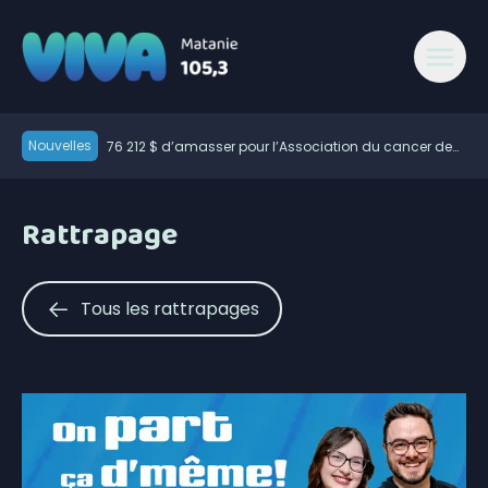
Nouvelles
76 212 $ d’amasser pour l’Association du cancer de
l’Est du Québec
Chrysler Pacifica 2027, le jour où mon caméraman a
regardé un film
Le chômage a augmenté dans le Bas-Saint-Laurent
Rattrapage
Des citoyens souhaitent que le marché public soit
ouvert plus souvent
60 ans pour les Éleveurs de porcs du Bas-Saint-
Laurent
La Matanie est hockey présente trois rencontres
Tous les rattrapages
600 embarcations vérifiées lors de l’Opération
nationale concertée en sécurité nautique de la SQ
Résultat des matchs du 5 août de la Ligue de balle
de l’Est
La foudre a déclenché des dizaines de feux de forêt
en juillet au Québec
Une croissance de revenus pour la Société portuaire
du Bas-Saint-Laurent et de la Gaspésie