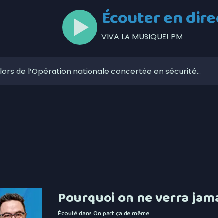
Écouter en dire
VIVA LA MUSIQUE! PM
lors de l’Opération nationale concertée en sécurité
t de la Ligue de balle de l’Est
zaines de feux de forêt en juillet au Québec
our la Société portuaire du Bas-Saint-Laurent et de la
mises en candidatures du Gala de l’Excellence
ébécois conserve son avance dans les intentions de vote
ns-fil 5G à Matane-sur-Mer
Pourquoi on ne verra jama
nent le début des séries de la division masculine de la
Écouté dans
On part ça de même