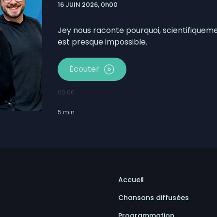
16 JUIN 2026, 0h00
prendront à Saint-Ulric
u Pro-Am du East Coast Pro Tour ce 7 août
Jey nous raconte pourquoi, scientifiqueme
est presque impossible.
Écouter
00:00
5
min
Accueil
Chansons diffusées
Programmation