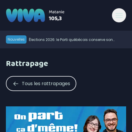
Nouvelles
Élections 2026: le Parti québécois conserve son
avance dans les intentions de vote
Rogers étend son réseau sans-fil 5G à Matane-sur-
Mer
Les Impressions Verreault mènent le début des séries
Rattrapage
de la division masculine de la Ligue de balle de L’Est
Les travaux d’asphaltage reprendront à Saint-Ulric
Modification de l’horaire du Pro-Am du East Coast Pro
Tour ce 7 août
Début de la 38e campagne de porte-à-porte de
Tous les rattrapages
l’Association du cancer de l’Est du Québec
Rouler entre Saint-Jean-sur-Richelieu et Sayabec
pour la lutte contre le cancer
Retour des vacances de la construction: rappel de la
vigilance sur les chantiers
Les expropriés du Parc Forillon réclament leurs biens
900 foyers sont sans électricité à Matane