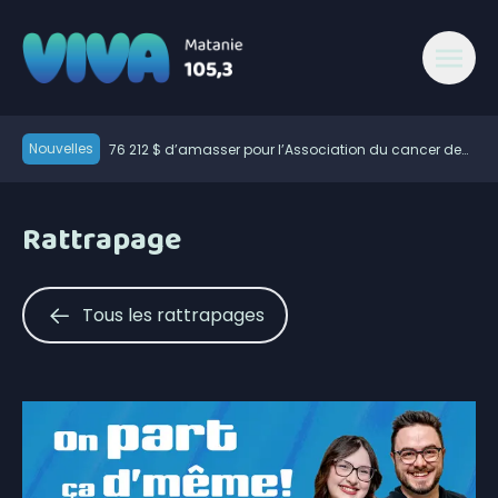
Nouvelles
76 212 $ d’amasser pour l’Association du cancer de
l’Est du Québec
Chrysler Pacifica 2027, le jour où mon caméraman a
regardé un film
Le chômage a augmenté dans le Bas-Saint-Laurent
Rattrapage
Des citoyens souhaitent que le marché public soit
ouvert plus souvent
60 ans pour les Éleveurs de porcs du Bas-Saint-
Laurent
La Matanie est hockey présente trois rencontres
Tous les rattrapages
600 embarcations vérifiées lors de l’Opération
nationale concertée en sécurité nautique de la SQ
Résultat des matchs du 5 août de la Ligue de balle
de l’Est
La foudre a déclenché des dizaines de feux de forêt
en juillet au Québec
Une croissance de revenus pour la Société portuaire
du Bas-Saint-Laurent et de la Gaspésie