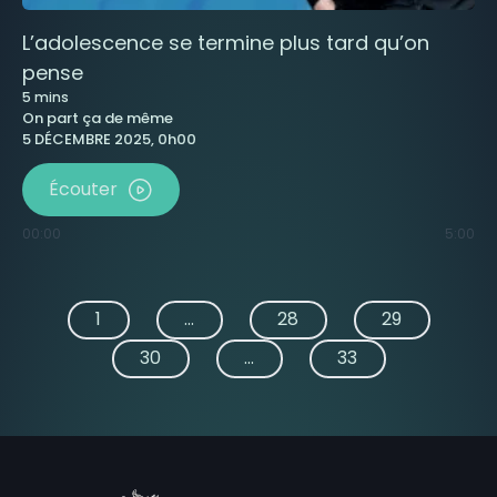
L’adolescence se termine plus tard qu’on
pense
5
mins
On part ça de même
5 DÉCEMBRE 2025, 0h00
Écouter
00:00
5:00
1
...
28
29
30
...
33