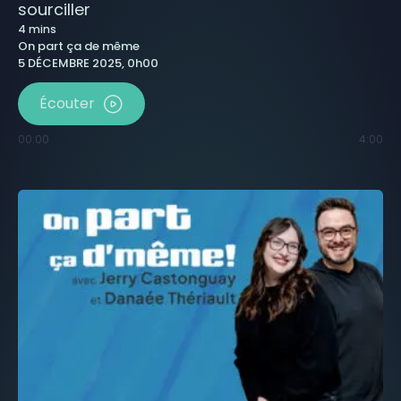
sourciller
4
mins
On part ça de même
5 DÉCEMBRE 2025, 0h00
Écouter
00:00
4:00